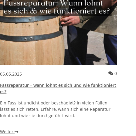
 – Wie findest du das perfekte Klima?
entare zum Artikel Trockenstress bei Weinreben – Symptome erk
Kommentar
0
05.05.2025
Fassreparatur – wann lohnt es sich und wie funktioniert
es?
Ein Fass ist undicht oder beschädigt? In vielen Fällen
lässt es sich retten. Erfahre, wann sich eine Reparatur
lohnt und wie sie durchgeführt wird.
Weiter