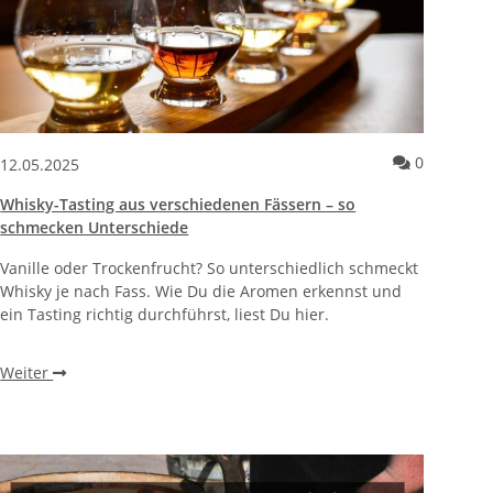
nallergien oder Hautempfindlichkeit achten solltest
entare zum Artikel Die Rolle von Mykorrhiza-Pilzen für gesunde
Kommenta
0
12.05.2025
Whisky-Tasting aus verschiedenen Fässern – so
schmecken Unterschiede
Vanille oder Trockenfrucht? So unterschiedlich schmeckt
Whisky je nach Fass. Wie Du die Aromen erkennst und
ein Tasting richtig durchführst, liest Du hier.
Weiter