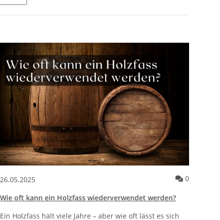
klima – welches Holz für welche Sauna?
entare zum Artikel Rebenveredelung erklärt – warum es gemacht 
Kommenta
0
26.05.2025
Wie oft kann ein Holzfass wiederverwendet werden?
Ein Holzfass hält viele Jahre – aber wie oft lässt es sich