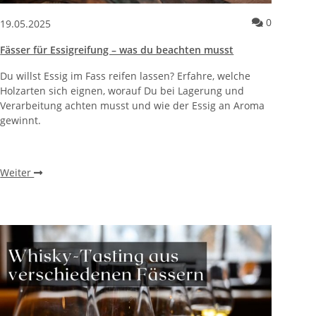
edürfnisse – Finnisch, Dampf, Infrarot und mehr
entare zum Artikel Alte vs. junge Reben – welche Unterschiede gib
Kommenta
0
19.05.2025
Fässer für Essigreifung – was du beachten musst
Du willst Essig im Fass reifen lassen? Erfahre, welche
Holzarten sich eignen, worauf Du bei Lagerung und
Verarbeitung achten musst und wie der Essig an Aroma
gewinnt.
Weiter