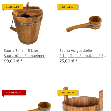
BESTSELLER
BESTSELLER
Sauna Eimer 15 Liter
Sauna Aufgusskelle
Saunakübel Saunaeimer
Schöpfkelle Saunakelle 0,5L
Eiche
99,00 €
*
25,00 €
*
AUSVERKAUFT
BESTSELLER