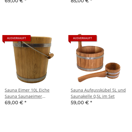
Edelstahleinsatz
69,00 €
*
85,00 €
*
AUSVERKAUFT
AUSVERKAUFT
Sauna Eimer 10L Eiche
Sauna Aufgusskübel 5L und
Sauna Saunaeimer
Saunakelle 0,5L im Set
Saunakübel
69,00 €
*
59,00 €
*