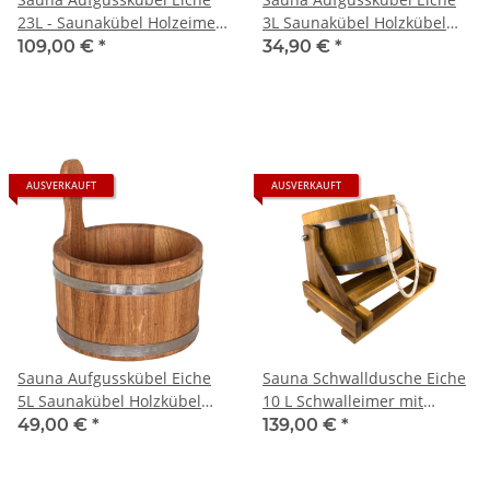
23L - Saunakübel Holzeimer
3L Saunakübel Holzkübel
Eichenkübel Kübel
Eichenkübel Kübel
109,00 €
*
34,90 €
*
AUSVERKAUFT
AUSVERKAUFT
Sauna Aufgusskübel Eiche
Sauna Schwalldusche Eiche
5L Saunakübel Holzkübel
10 L Schwalleimer mit
Eichenkübel Kübel
Schlauchanschluss
49,00 €
*
139,00 €
*