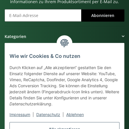
Informationen zu Ihrem Produktsortiment per E-Mail zu.
Abonnieren
Newsletter Abonnieren
Kategorien
Gesetzliche Informationen
Wie wir Cookies & Co nutzen
Informationen
Durch Klicken auf „Alle akzeptieren“ gestatten Sie den
Einsatz folgender Dienste auf unserer Website: YouTube,
Vimeo, ReCaptcha, Doofinder, Google Analytics 4, Google
Kundensupport
Ads Conversion Tracking. Sie können die Einstellung
jederzeit ändern (Fingerabdruck-Icon links unten). Weitere
038735 - 81275
Details finden Sie unter
Konfigurieren
und in unserer
Datenschutzerklärung
.
Mo - Fr. 8:00 bis 14:00 Uhr
Sie können uns auch eine Nachricht
Impressum
|
Datenschutz
|
Ablehnen
per
Kontaktformular
oder
E-Mail
hinterlassen.