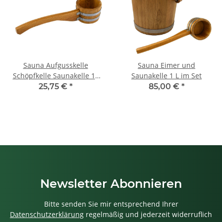
Sauna Aufgusskelle
Sauna Eimer und
Schöpfkelle Saunakelle 1L
Saunakelle 1 L im Set
Eiche chemikalienfrei
25,75 €
*
85,00 €
*
Newsletter Abonnieren
Bitte senden Sie mir entsprechend Ihrer
Datenschutzerklärung
regelmäßig und jederzeit widerruflich