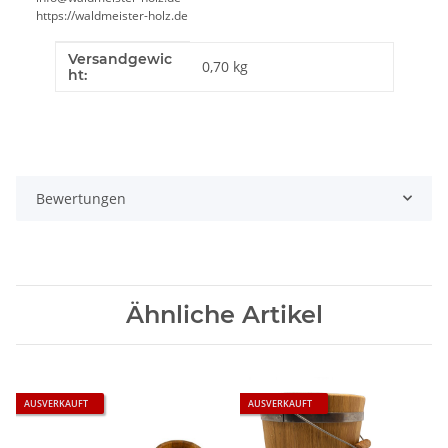
https://waldmeister-holz.de
Versandgewic
Produkteigenschaft
Wert
0,70 kg
ht:
Bewertungen
Ähnliche Artikel
AUSVERKAUFT
AUSVERKAUFT