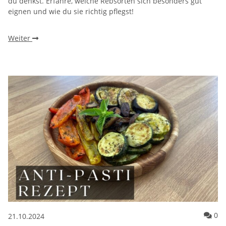
du denkst. Erfahre, welche Rebsorten sich besonders gut
eignen und wie du sie richtig pflegst!
Weiter
Ko
0
21.10.2024