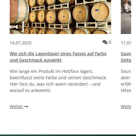
Kommentare zum Artikel Die Rebblüte – Warum sie über den Ertra
Kommentare 
0
14.07.2025
11.07.
Wie sich die Lagerdauer eines Fasses auf Farbe
Sauna u
und Geschmack auswirkt
Zeitpu
Wie lange ein Produkt im Holzfass lagert,
Sauna u
beeinflusst seine Farbe und seinen Geschmack.
aber nu
Hier liest du, was sich wann verändert – und
erfährs
worauf es ankommt.
Hitze is
Weiter
Weiter