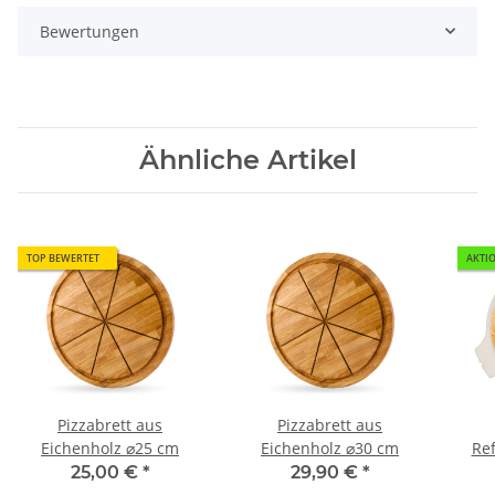
Bewertungen
Ähnliche Artikel
TOP BEWERTET
AKTI
Pizzabrett aus
Pizzabrett aus
Eichenholz ⌀25 cm
Eichenholz ⌀30 cm
Ref
25,00 €
*
29,90 €
*