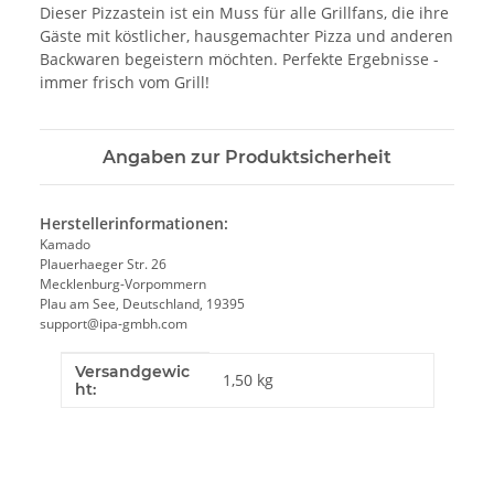
Dieser Pizzastein ist ein Muss für alle Grillfans, die ihre
Gäste mit köstlicher, hausgemachter Pizza und anderen
Backwaren begeistern möchten. Perfekte Ergebnisse -
immer frisch vom Grill!
Angaben zur Produktsicherheit
Herstellerinformationen:
Kamado
Plauerhaeger Str. 26
Mecklenburg-Vorpommern
Plau am See, Deutschland, 19395
support@ipa-gmbh.com
Versandgewic
Produkteigenschaft
Wert
1,50 kg
ht: