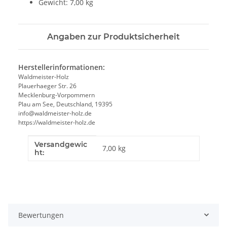
Gewicht: 7,00 kg
Angaben zur Produktsicherheit
Herstellerinformationen:
Waldmeister-Holz
Plauerhaeger Str. 26
Mecklenburg-Vorpommern
Plau am See, Deutschland, 19395
info@waldmeister-holz.de
https://waldmeister-holz.de
Versandgewic
Produkteigenschaft
Wert
7,00 kg
ht:
Bewertungen