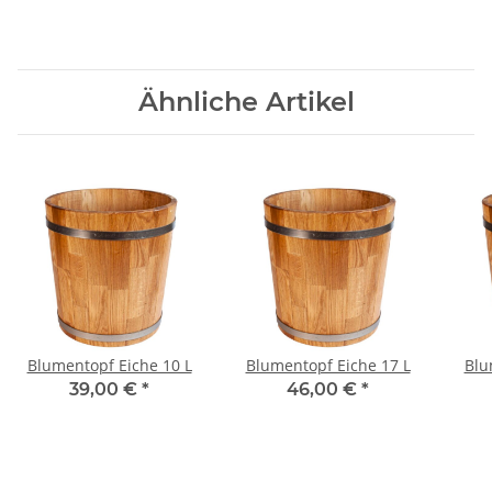
Ähnliche Artikel
Blumentopf Eiche 10 L
Blumentopf Eiche 17 L
Blu
39,00 €
*
46,00 €
*