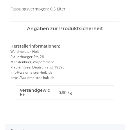
Fassungsvermögen: 0,5 Liter
Angaben zur Produktsicherheit
Herstellerinformationen:
Waldmeister-Holz
Plauerhaeger Str. 26
Mecklenburg-Vorpommern
Plau am See, Deutschland, 19395
info@waldmeister-holz.de
https://waldmeister-holz.de
Versandgewic
Produkteigenschaft
Wert
0,80 kg
ht: