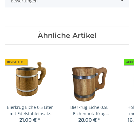
Bewertungen
Ähnliche Artikel
BESTSELLER
AKTI
Bierkrug Eiche 0,5 Liter
Bierkrug Eiche 0,5L
Hol
mit Edelstahleinsatz
Eichenholz Krug
mo
Krug Holzkrug
Humpen Becher
21,00 €
*
28,00 €
*
16
Bie