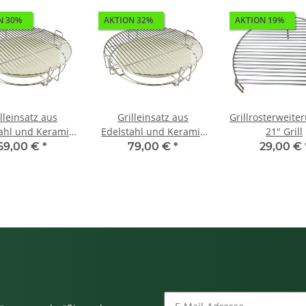
N 30%
AKTION 32%
AKTION 19%
lleinsatz aus
Grilleinsatz aus
Grillrosterweiterun
ahl und Keramik
Edelstahl und Keramik
21" Grill
ür 18" Grill
für 21" Grill
69,00 €
*
79,00 €
*
29,00 €