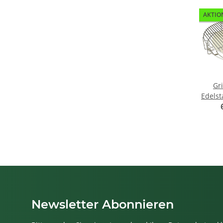
AKTIO
Gri
Edelst
f
Newsletter Abonnieren