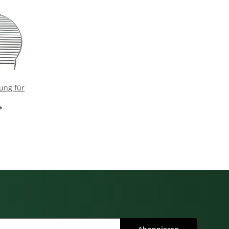
g für
*