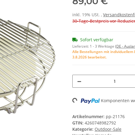
89,00 €
inkl. 19% USt. ,
Versandkostenf
30-Tage-Bestpreis vor Reduzie
Sofort verfügbar
Lieferzeit:
1 - 3 Werktage
(DE - Ausla
Alle Bestellungen mit individuelle
3.8.2026 bearbeitet.
Loading...
Komponenten wer
Artikelnummer:
pp-21176
GTIN:
4260748982792
Kategorie:
Outdoor-Sale