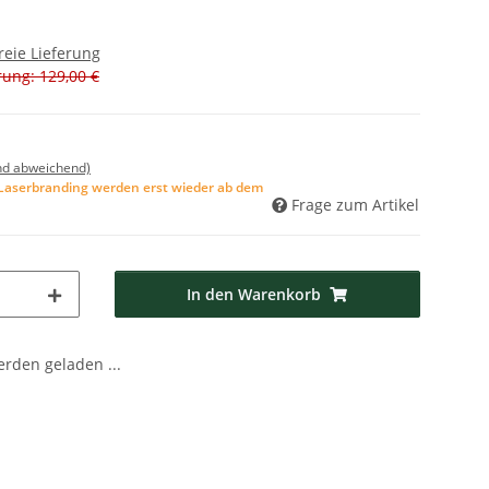
reie Lieferung
rung: 129,00 €
nd abweichend)
m Laserbranding werden erst wieder ab dem
Frage zum Artikel
In den Warenkorb
den geladen ...