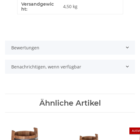
Versandgewic
Produkteigenschaft
Wert
4,50 kg
ht:
Bewertungen
Benachrichtigen, wenn verfügbar
Ähnliche Artikel
AUSV