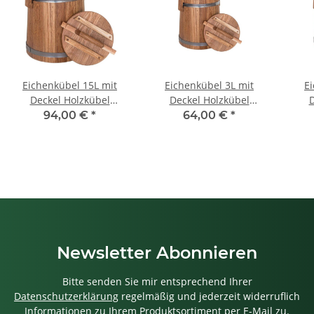
Eichenkübel 15L mit
Eichenkübel 3L mit
E
Deckel Holzkübel
Deckel Holzkübel
D
Gurkenfass Einlegekübel
Gurkenfass Einlegekübel
Gurk
94,00 €
*
64,00 €
*
ohne Dekor
Newsletter Abonnieren
Bitte senden Sie mir entsprechend Ihrer
Datenschutzerklärung
regelmäßig und jederzeit widerruflich
Informationen zu Ihrem Produktsortiment per E-Mail zu.