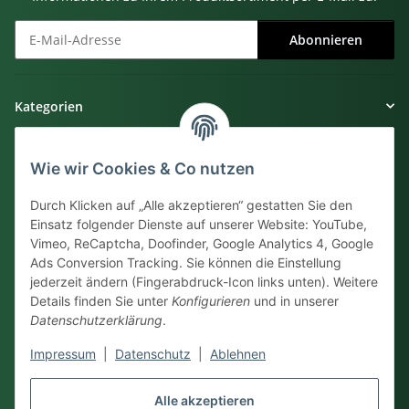
Abonnieren
Newsletter Abonnieren
Kategorien
Gesetzliche Informationen
Wie wir Cookies & Co nutzen
Informationen
Durch Klicken auf „Alle akzeptieren“ gestatten Sie den
Einsatz folgender Dienste auf unserer Website: YouTube,
Vimeo, ReCaptcha, Doofinder, Google Analytics 4, Google
Kundensupport
Ads Conversion Tracking. Sie können die Einstellung
jederzeit ändern (Fingerabdruck-Icon links unten). Weitere
038735 - 81275
Details finden Sie unter
Konfigurieren
und in unserer
Datenschutzerklärung
.
Mo - Fr. 8:00 bis 14:00 Uhr
Sie können uns auch eine Nachricht
Impressum
|
Datenschutz
|
Ablehnen
per
Kontaktformular
oder
E-Mail
hinterlassen.
Alle akzeptieren